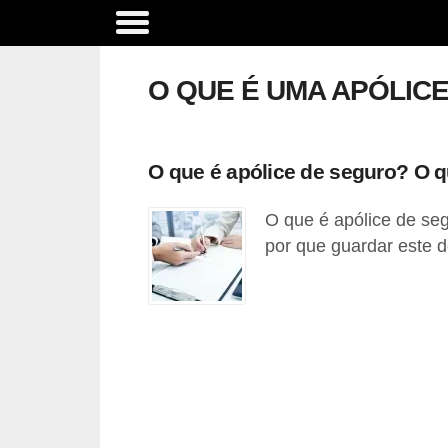
C
o
O QUE É UMA APÓLIC
m
p
a
O que é apólice de seguro? O q
r
O que é apólice de seg
a
por que guardar este d
t
i
v
o
d
e
s