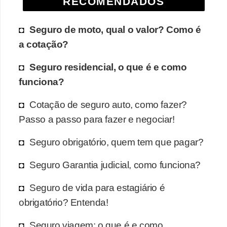
RECOMENDADOS
E
n
Seguro de moto, qual o valor? Como é
t
a cotação?
r
a
Seguro residencial, o que é e como
d
funciona?
a
Cotação de seguro auto, como fazer?
n
Passo a passo para fazer e negociar!
o
s
Seguro obrigatório, quem tem que pagar?
e
Seguro Garantia judicial, como funciona?
g
u
Seguro de vida para estagiário é
r
obrigatório? Entenda!
o
Seguro viagem: o que é e como