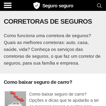
Seguro seguro
C
o
CORRETORAS DE SEGUROS
m
p
Como funciona uma corretora de seguros?
a
Quais as melhores corretoras: auto, casa,
r
saúde, vida? Conheça os serviços das
a
corretoras de seguros, o que faz um corretor de
t
seguros, para sua família e empresa.
i
v
o
Como baixar seguro de carro?
d
Como baixar seguro de carro?
e
Opções e dicas que te ajudarão a ter
s