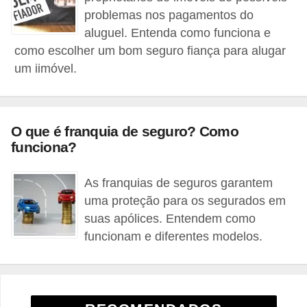
problemas nos pagamentos do
t
aluguel. Entenda como funciona e
o
como escolher um bom seguro fiança para alugar
r
um iimóvel.
a
s
d
O que é franquia de seguro? Como
e
funciona?
s
e
As franquias de seguros garantem
uma proteção para os segurados em
g
suas apólices. Entendem como
u
funcionam e diferentes modelos.
r
o
s