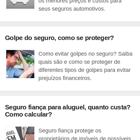
os menores preços e custos para
e
seus seguros automotivos.
g
u
r
Golpe do seguro, como se proteger?
a
d
Como evitar golpes no seguro? Saiba
o
quais são e como se proteger de
r
diferentes tipos de golpes para evitar
prejuízos financeiros.
a
s
C
Seguro fiança para aluguel, quanto custa?
o
Como calcular?
r
r
Seguro fiança protege os
proprietários de imóveis de possíveis
e