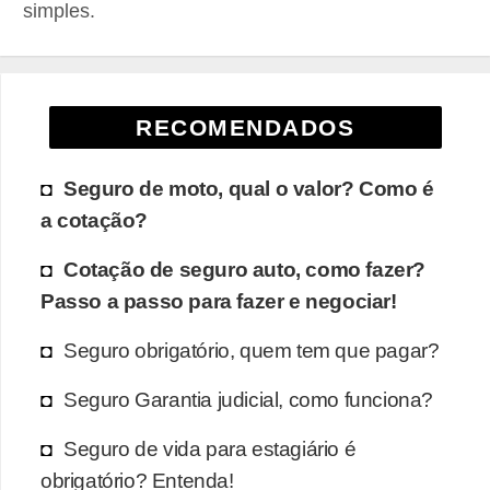
simples.
e
g
u
r
RECOMENDADOS
a
d
Seguro de moto, qual o valor? Como é
o
a cotação?
r
Cotação de seguro auto, como fazer?
a
Passo a passo para fazer e negociar!
s
Seguro obrigatório, quem tem que pagar?
C
o
Seguro Garantia judicial, como funciona?
r
Seguro de vida para estagiário é
r
obrigatório? Entenda!
e