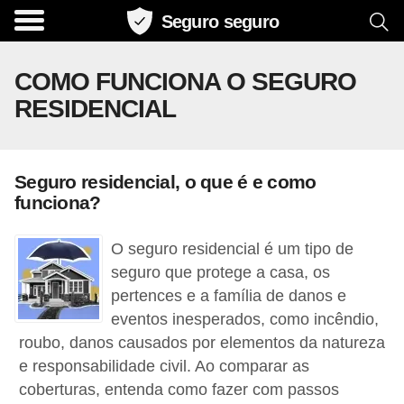
Seguro seguro
C
o
COMO FUNCIONA O SEGURO
m
RESIDENCIAL
p
a
r
Seguro residencial, o que é e como
a
funciona?
t
O seguro residencial é um tipo de
i
seguro que protege a casa, os
v
pertences e a família de danos e
o
eventos inesperados, como incêndio,
d
roubo, danos causados por elementos da natureza
e
e responsabilidade civil. Ao comparar as
s
coberturas, entenda como fazer com passos