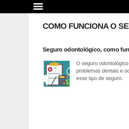
C
o
COMO FUNCIONA O S
m
p
a
Seguro odontológico, como fun
r
O seguro odontológico 
a
problemas dentais e o
t
esse tipo de seguro.
i
v
o
d
e
s