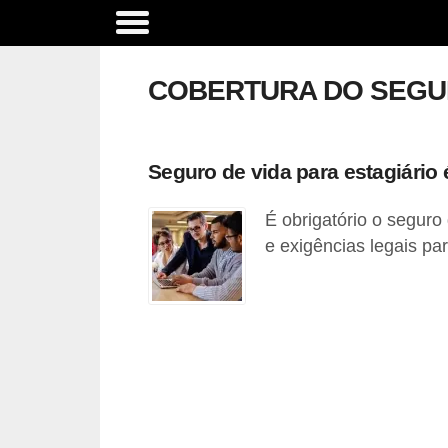
C
o
COBERTURA DO SEGU
m
p
a
Seguro de vida para estagiário 
r
É obrigatório o seguro
a
e exigências legais pa
t
i
v
o
d
e
s