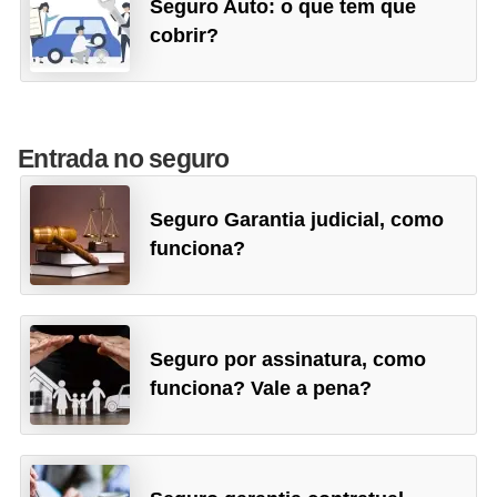
Seguro Auto: o que tem que
e
cobrir?
g
u
r
a
Entrada no seguro
d
o
Seguro Garantia judicial, como
r
funciona?
a
s
C
Seguro por assinatura, como
funciona? Vale a pena?
o
r
r
e