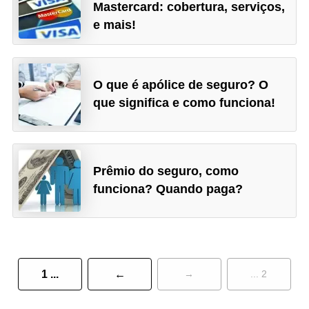
E
Mastercard: cobertura, serviços,
e mais!
n
t
r
O que é apólice de seguro? O
a
que significa e como funciona!
d
a
n
o
Prêmio do seguro, como
funciona? Quando paga?
s
e
g
u
r
1 ...
←
→
... 2
o