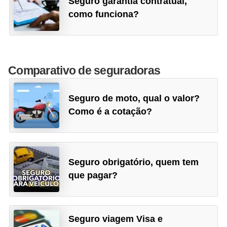
Seguro garantia contratual,
t
como funciona?
o
r
a
Comparativo de seguradoras
s
d
Seguro de moto, qual o valor?
e
Como é a cotação?
s
e
g
Seguro obrigatório, quem tem
u
que pagar?
r
o
s
Seguro viagem Visa e