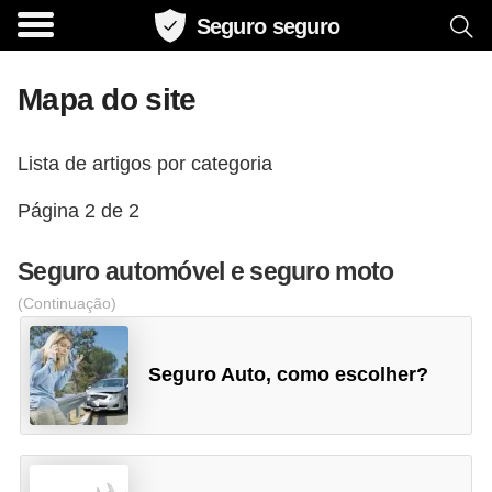
Seguro seguro
C
o
Mapa do site
m
p
Lista de artigos por categoria
a
r
Página 2 de 2
a
Seguro automóvel e seguro moto
t
(Continuação)
i
v
Seguro Auto, como escolher?
o
d
e
s