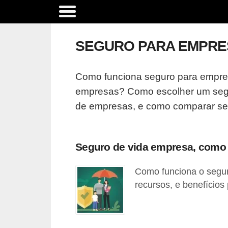
C
o
SEGURO PARA EMPRE
m
p
Como funciona seguro para empres
a
empresas? Como escolher um segu
r
de empresas, e como comparar se
a
t
i
Seguro de vida empresa, como
v
Como funciona o segu
o
recursos, e benefícios
d
e
s